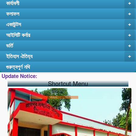
কার্যাবলী
+
ফলাফল
+
একাউন্টস
+
আইসিটি কর্নার
+
ভর্তি
+
ইতিহাস ঐতিহ্য
+
গুরুত্বপূর্ণ নথি
Update Notice:
Shortcut Menu
School